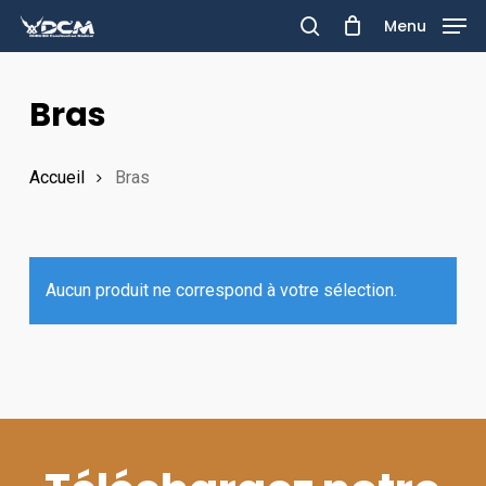
Skip
Menu
to
search
main
Bras
content
Accueil
Bras
Aucun produit ne correspond à votre sélection.