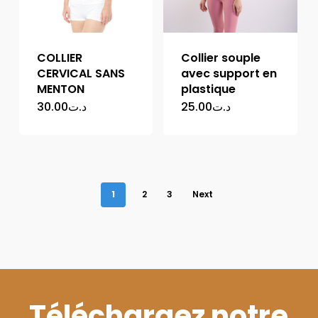
COLLIER
Collier souple
CERVICAL SANS
avec support en
MENTON
plastique
30.00
د.ت
25.00
د.ت
1
2
3
Next
Téléchargez notre