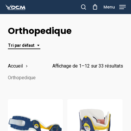
Skip
Menu
to
search
main
Orthopedique
content
Tri par défaut
Accueil
Affichage de 1–12 sur 33 résultats
Orthopedique