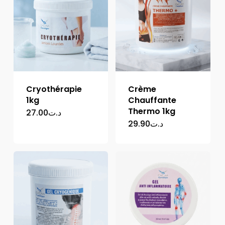
Cryothérapie
Crème
1kg
Chauffante
Thermo 1kg
27.00
د.ت
29.90
د.ت