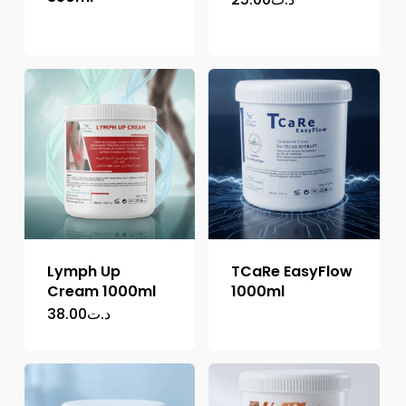
Lymph Up
TCaRe EasyFlow
Cream 1000ml
1000ml
38.00
د.ت