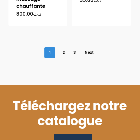
35.00
د.ت
chauffante
800.00
د.ت
1
2
3
Next
Téléchargez notre
catalogue