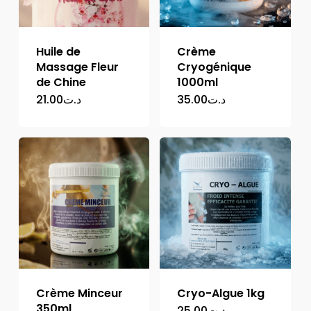
Huile de
Crème
Massage Fleur
Cryogénique
de Chine
1000ml
21.00
د.ت
35.00
د.ت
Crème Minceur
Cryo-Algue 1kg
350ml
25.00
د.ت