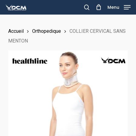
Skip
Menu
to
search
main
Accueil
Orthopedique
COLLIER CERVICAL SANS
content
MENTON