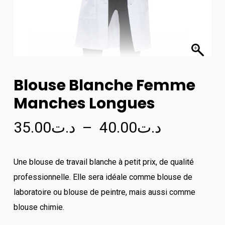
Blouse Blanche Femme
Manches Longues
Plage
35.00
د.ت
–
40.00
د.ت
de
prix :
Une blouse de travail blanche à petit prix, de qualité
د.ت35.00
professionnelle. Elle sera idéale comme blouse de
à
laboratoire ou blouse de peintre, mais aussi comme
د.ت40.00
blouse chimie.