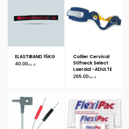
ELASTIBAND 15KG
Collier Cervical
Stifneck Select
40.00
د.ت
Laerdal -ADULTE
265.00
د.ت