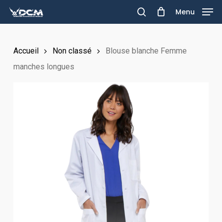
Skip
Menu
to
search
main
Accueil
Non classé
Blouse blanche Femme
content
manches longues