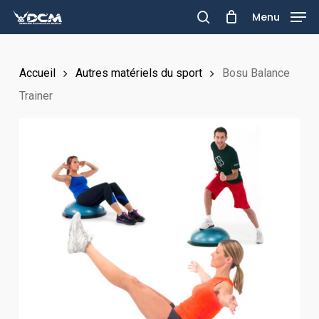
Skip
Menu
to
search
main
Accueil
Autres matériels du sport
Bosu Balance
content
Trainer