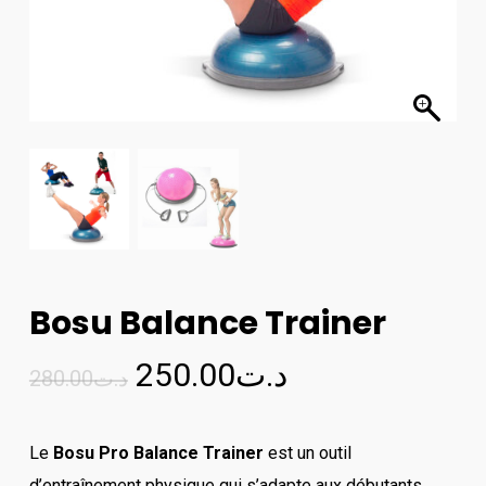
Bosu Balance Trainer
Le
Le
250.00
د.ت
280.00
د.ت
prix
prix
initial
actuel
Le
Bosu Pro Balance Trainer
est un outil
était :
est :
d’entraînement physique qui s’adapte aux débutants