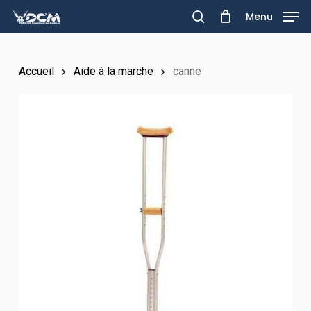
Skip
Menu
to
search
main
Accueil
Aide à la marche
canne
content