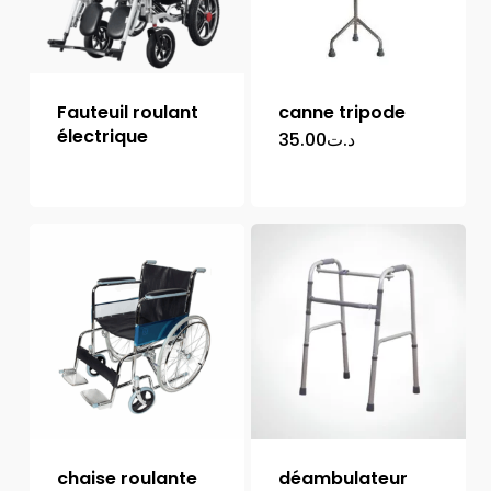
Fauteuil roulant
canne tripode
électrique
35.00
د.ت
chaise roulante
déambulateur