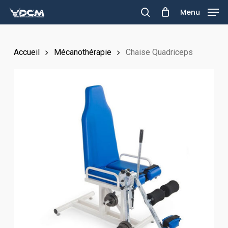
Skip
Menu
to
search
main
Accueil
Mécanothérapie
Chaise Quadriceps
content