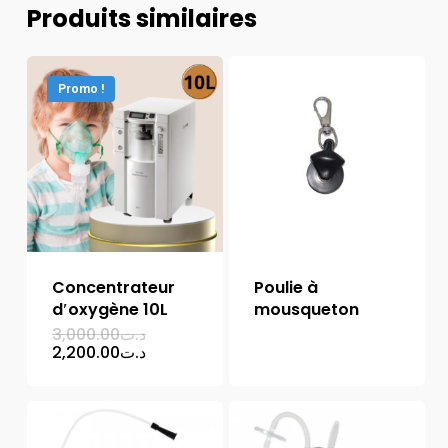
Produits similaires
Promo !
Concentrateur
Poulie à
d′oxygène 10L
mousqueton
Le
3,000.00
د.ت
prix
Le
2,200.00
د.ت
initial
prix
était :
actuel
د.ت3,000.00.
est :
د.ت2,200.00.