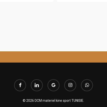
argez notre catalogue
facebook
linkedin
google-
instagram
whatsapp
plus
© 2026 DCM materiel kine sport TUNISIE.