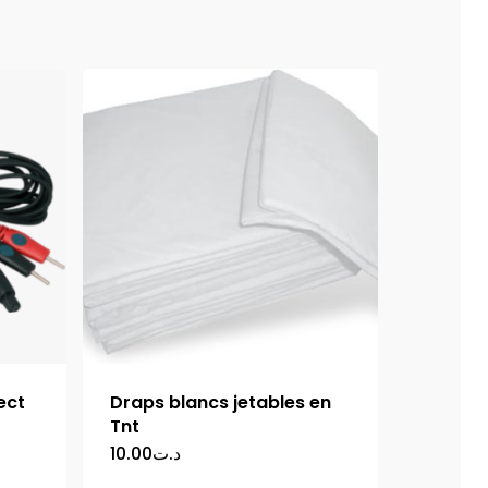
ect
Draps blancs jetables en
Tnt
10.00
د.ت