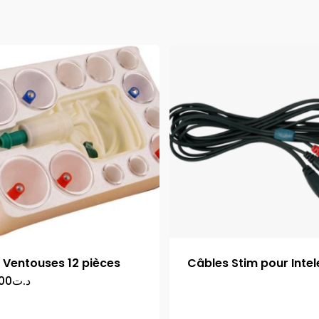
t Ventouses 12 pièces
Câbles Stim pour Intel
.00
د.ت