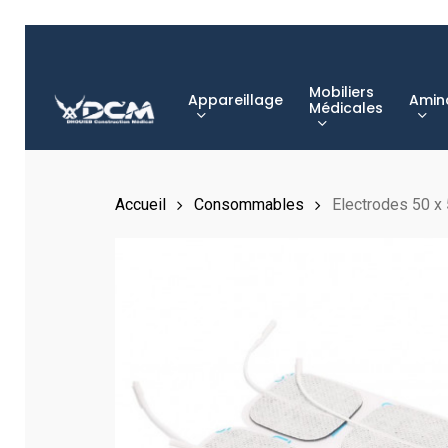
Skip
to
main
Mobiliers
Appareillage
Amin
content
Médicales
Hit enter to search or ESC to close
Accueil
Consommables
Electrodes 50 x 