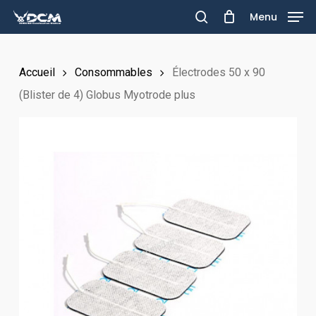
Skip
Menu
to
search
main
Accueil
Consommables
Électrodes 50 x 90
content
(Blister de 4) Globus Myotrode plus