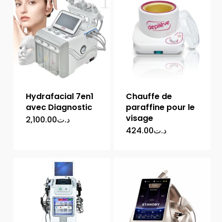
Hydrafacial 7en1
Chauffe de
avec Diagnostic
paraffine pour le
visage
2,100.00
د.ت
424.00
د.ت