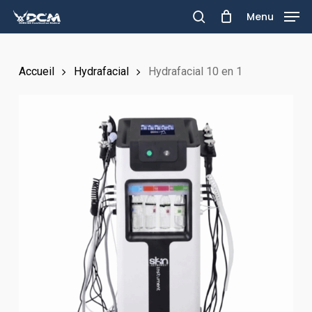
Skip
Menu
to
search
main
Accueil
Hydrafacial
Hydrafacial 10 en 1
content