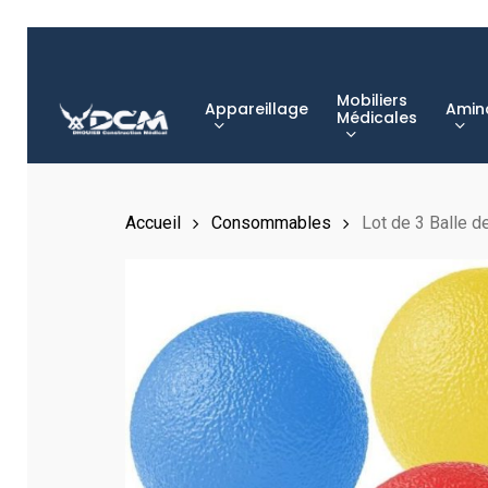
Skip
to
main
Mobiliers
Appareillage
Amin
content
Médicales
Hit enter to search or ESC to close
Accueil
Consommables
Lot de 3 Balle d