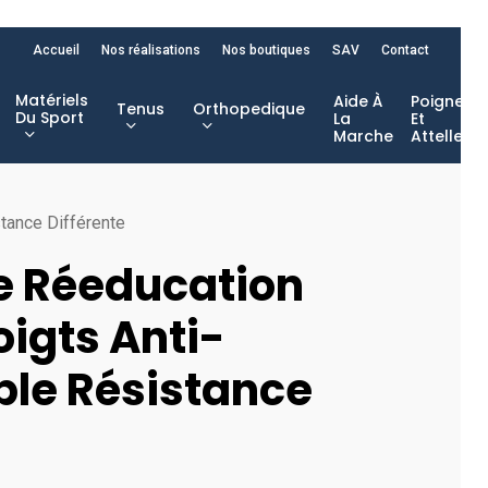
Accueil
Nos réalisations
Nos boutiques
SAV
Contact
Matériels
Aide À
Poignet
Tenus
Orthopedique
Du Sport
La
Et
Marche
Attelles
stance Différente
De Réeducation
oigts Anti-
ble Résistance