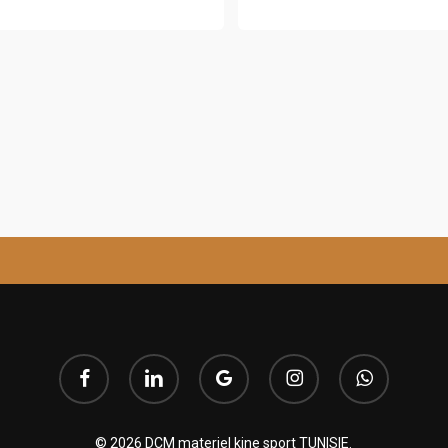
argez notre catalogue
facebook
linkedin
google-
instagram
whatsapp
plus
© 2026 DCM materiel kine sport TUNISIE.