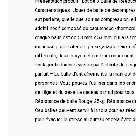
Présentation produit : Lot de 3 Balle de Réeduc
Caractéristiques: Jouet de balle de décompressi
est parfaite, quelle que soit sa compression, el
additif nocif composé de caoutchouc -thermopla
chaque balle est de 53 mm x 53 mm, qui a la for
rugueuse pour éviter de glisser,adaptée aux enfa
différents, doux, moyen et dur. Par conséquent, 
soulager la douleur causée par l’arthrite du poi
parfait – Le balle d’entraînement à la main est de
personnes. Vous pouvez l’utiliser dans les en
de l’âge et du sexe Le cadeau parfait pour tous
Résistance de balle Rouge: 25kg; Résistance de
Ces balles peuvent servir à la fois pour es rééd
pour évacuer le stress au bureau et cela évite d