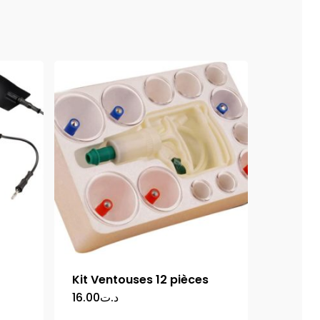
Kit Ventouses 12 pièces
16.00
د.ت