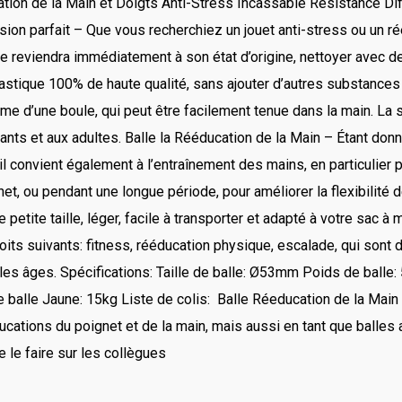
ation de la Main et Doigts Anti-Stress Incassable Résistance Di
on parfait – Que vous recherchiez un jouet anti-stress ou un réed
le reviendra immédiatement à son état d’origine, nettoyer avec de 
stique 100% de haute qualité, sans ajouter d’autres substances
me d’une boule, qui peut être facilement tenue dans la main. La s
nts et aux adultes. Balle la Rééducation de la Main – Étant donné 
il convient également à l’entraînement des mains, en particulier p
gnet, ou pendant une longue période, pour améliorer la flexibilité
 petite taille, léger, facile à transporter et adapté à votre sac à m
droits suivants: fitness, rééducation physique, escalade, qui 
 les âges. Spécifications: Taille de balle: Ø53mm Poids de balle:
 balle Jaune: 15kg Liste de colis: Balle Réeducation de la Main 
ucations du poignet et de la main, mais aussi en tant que balles 
e le faire sur les collègues