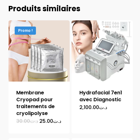
Produits similaires
Promo !
Membrane
Hydrafacial 7en1
Cryopad pour
avec Diagnostic
traitements de
2,100.00
د.ت
cryolipolyse
Le
Le
30.00
د.ت
25.00
د.ت
prix
prix
initial
actuel
était :
est :