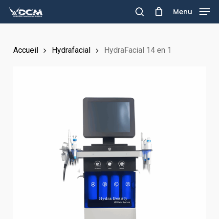
Skip
Menu
to
search
main
Accueil
Hydrafacial
HydraFacial 14 en 1
content