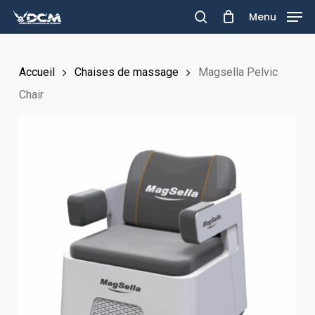
Skip
Menu
to
search
main
Accueil
Chaises de massage
Magsella Pelvic
content
Chair