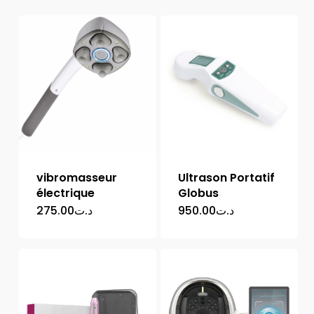
vibromasseur
Ultrason Portatif
électrique
Globus
275.00
د.ت
950.00
د.ت