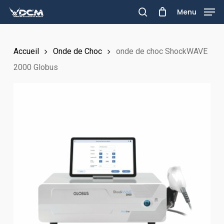
Skip
Menu
to
search
main
Accueil
Onde de Choc
onde de choc ShockWAVE
content
2000 Globus