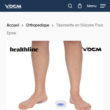
Skip
Menu
to
search
main
Accueil
Orthopedique
Talonnette en Silicone Pour
content
Epine