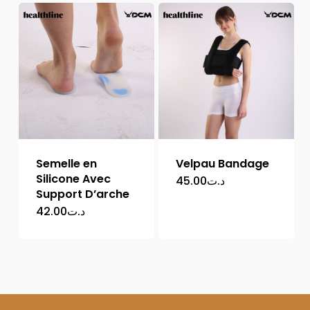
Semelle en
Velpau Bandage
Silicone Avec
45.00
د.ت
Support D’arche
42.00
د.ت