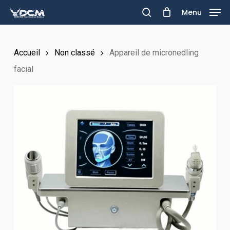
Skip
Menu
to
search
main
Accueil
Non classé
Appareil de micronedling
content
facial