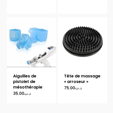
Aiguilles de
Tête de massage
pistolet de
« arroseur »
mésothérapie
75.00
د.ت
35.00
د.ت