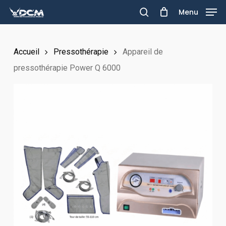
Skip
Menu
to
search
main
Accueil
Pressothérapie
Appareil de
content
pressothérapie Power Q 6000