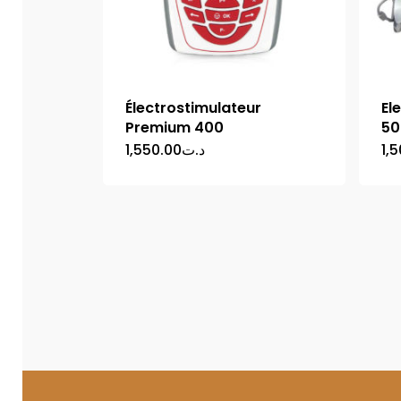
Électrostimulateur
El
Premium 400
50
1,550.00
د.ت
1,
Téléch