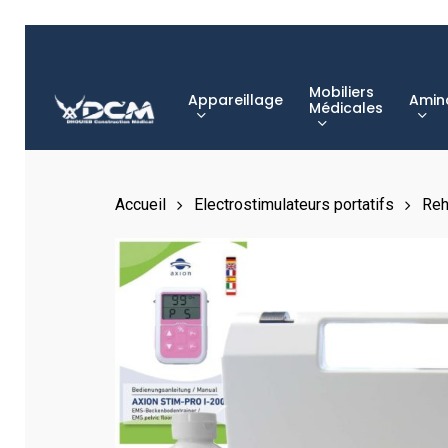
Skip
to
main
Mobiliers
Appareillage
Amin
content
Médicales
Hit enter to search or ESC to close
Accueil
Electrostimulateurs portatifs
Reh