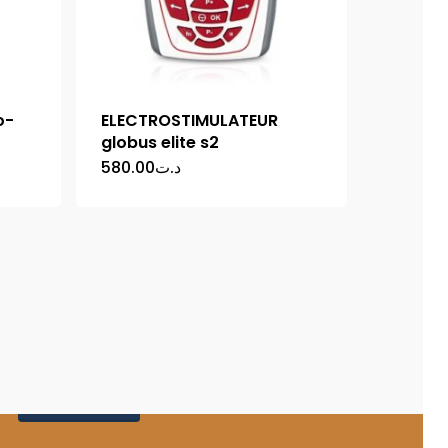
o-
ELECTROSTIMULATEUR
globus elite s2
580.00
د.ت
Catalogue