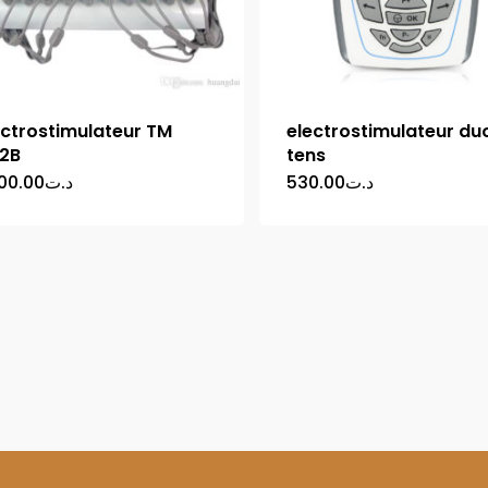
ectrostimulateur TM
electrostimulateur du
2B
tens
500.00
د.ت
530.00
د.ت
argez notre catalogue