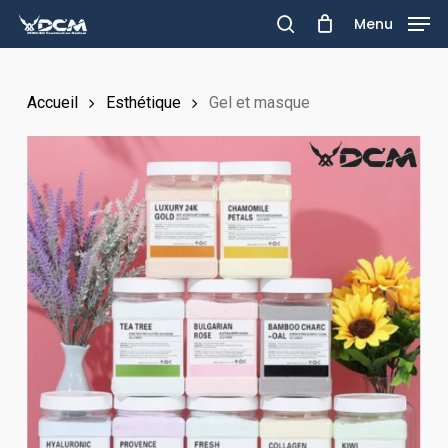
Skip
Menu
to
search
main
Accueil
Esthétique
Gel et masque
content