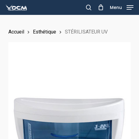
Skip
Menu
to
search
main
Accueil
Esthétique
STÉRILISATEUR UV
content