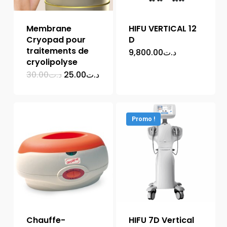
Membrane
HIFU VERTICAL 12
Cryopad pour
D
traitements de
9,800.00
د.ت
cryolipolyse
Le
Le
30.00
د.ت
25.00
د.ت
prix
prix
initial
actuel
était :
est :
د.ت25.00.
د.ت30.00.
Promo !
Chauffe-
HIFU 7D Vertical